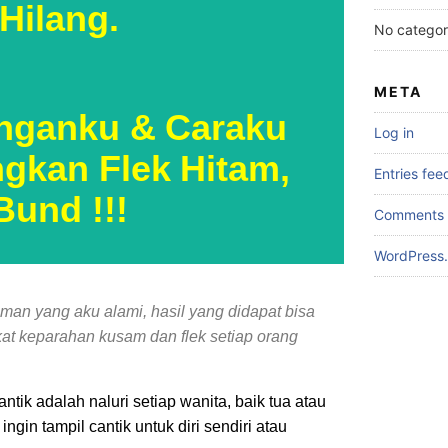
Hilang.
No categor
META
anganku & Caraku
Log in
gkan Flek Hitam,
Entries fee
Bund !!!
Comments 
WordPress.
aman yang aku alami, hasil yang didapat bisa
kat keparahan kusam dan flek setiap orang
ntik adalah naluri setiap wanita, baik tua atau
gin tampil cantik untuk diri sendiri atau