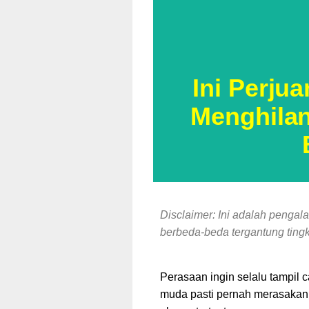
Ini Perju
Menghilan
Disclaimer: Ini adalah pengal
berbeda-beda tergantung ting
Perasaan ingin selalu tampil ca
muda pasti pernah merasakan in