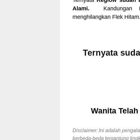
Ternyata
Reglow sudah 
Alami.
Kandungan H
menghilangkan Flek Hitam. 
Ternyata suda
Wanita Tela
Disclaimer: Ini adalah pengal
berbeda-beda tergantung ting