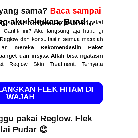
 yang sama?
Baca sampai
ang aku lakukan, Bund…
gus apa sih Reglow sampai bisa dipakai
r Cantik ini? Aku langsung aja hubungi
 Reglow dan konsultasiin semua masalah
udian
mereka Rekomendasiin Paket
anget dan insyaa Allah bisa ngatasin
et Reglow Skin Treatment. Ternyata
LANGKAN FLEK HITAM DI
WAJAH
ggu pakai Reglow. Flek
lai Pudar 😍