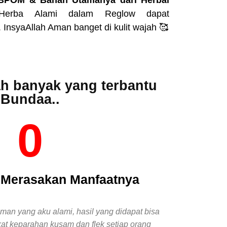
BPOM & Bahan Utamanya dari Herbal
erba Alami dalam Reglow dapat
InsyaAllah Aman banget di kulit wajah 🥰
h banyak yang terbantu
Bundaa..
0
h Merasakan Manfaatnya
aman yang aku alami, hasil yang didapat bisa
kat keparahan kusam dan flek setiap orang