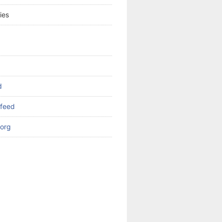
ies
d
feed
org