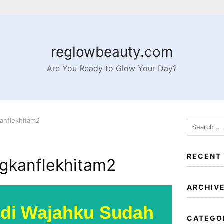
reglowbeauty.com
Are You Ready to Glow Your Day?
anflekhitam2
RECENT
gkanflekhitam2
ARCHIV
 di Wajahku Sudah
CATEGO