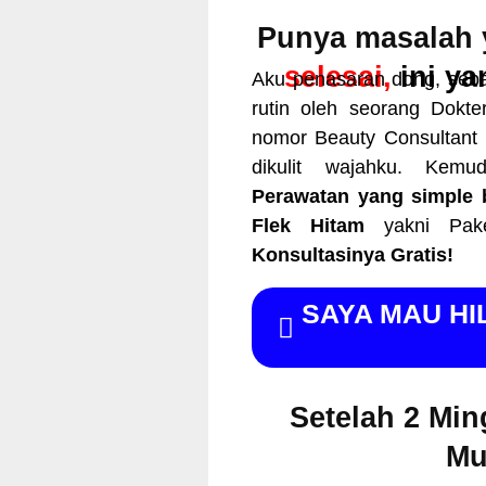
Punya masalah
selesai,
ini y
Aku penasaran dong, seba
rutin oleh seorang Dokte
nomor Beauty Consultant
dikulit wajahku. Kem
Perawatan yang simple b
Flek Hitam
yakni Pak
Konsultasinya Gratis!
SAYA MAU HI
Setelah 2 Min
Mu