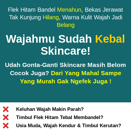
Flek Hitam Bandel
Menahun
, Bekas Jerawat
Tak Kunjung
Hilang
, Warna Kulit Wajah Jadi
Belang
Wajahmu Sudah
Kebal
Skincare!
Udah Gonta-Ganti Skincare Masih Belom
Cocok Juga?
Dari Yang Mahal Sampe
Yang Murah Gak Ngefek Juga !
Keluhan Wajah Makin Parah?
Timbul Flek Hitam Tebal Membandel?
Usia Muda, Wajah Kendur & Timbul Kerutan?