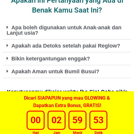
Apakah ini Pertanyaan yang Ada di
Benak Kamu Saat Ini?
Apa boleh digunakan untuk Anak-anak dan
Lanjut usia?
Apakah ada Detoks setelah pakai Reglow?
Bikin ketergantungan enggak?
Apakah Aman untuk Bumil Busui?
Keputusanmu dikejar waktu lho Sis! Coba pikir
Dicari SIAPAPUN yang mau GLOWING &
baik-baik karena
Penawaran Terbatas!
Dapatkan Extra Bonus, GRATIS!
00
02
59
51
Kantor Sales/Marketing
PT. BBK
Hari
Jam
Menit
Detik