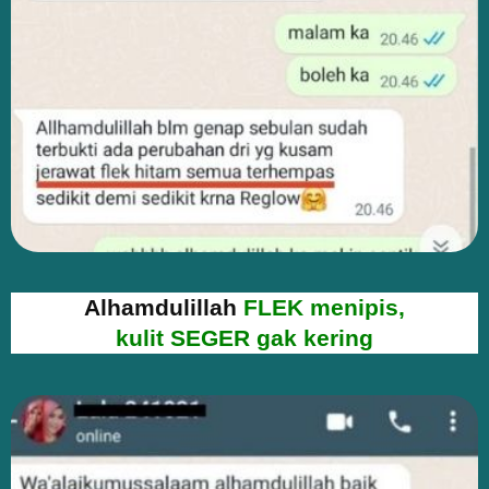
Alhamdulillah
FLEK menipis,
kulit SEGER gak kering