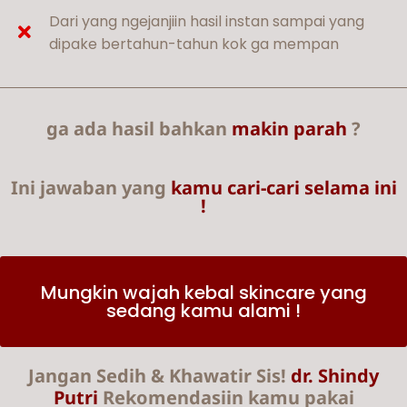
Dari yang ngejanjiin hasil instan sampai yang
dipake bertahun-tahun kok ga mempan
ga ada hasil bahkan
makin parah
?
Ini jawaban yang
kamu cari-cari selama ini
!
Mungkin wajah kebal skincare yang
sedang kamu alami !
Jangan Sedih & Khawatir Sis!
dr. Shindy
Putri
Rekomendasiin kamu pakai