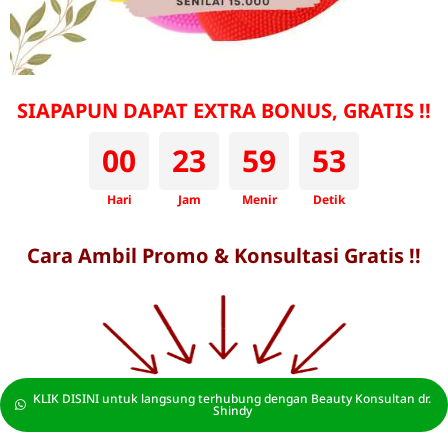
SIAPAPUN DAPAT EXTRA BONUS, GRATIS !!
00
23
59
51
Hari
Jam
Menir
Detik
Cara Ambil Promo & Konsultasi Gratis !!
KLIK DISINI untuk langsung terhubung dengan Beauty Konsultan dr.
Shindy